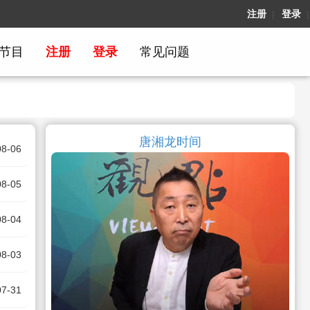
注册
登录
|
|
节目
注册
登录
常见问题
唐湘龙时间
08-06
08-05
08-04
08-03
07-31