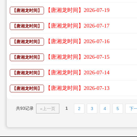
【唐湘龙时间】2026-07-19
【唐湘龙时间】
【唐湘龙时间】2026-07-17
【唐湘龙时间】
【唐湘龙时间】2026-07-16
【唐湘龙时间】
【唐湘龙时间】2026-07-15
【唐湘龙时间】
【唐湘龙时间】2026-07-14
【唐湘龙时间】
【唐湘龙时间】2026-07-13
【唐湘龙时间】
共93记录
1
«上一页
2
3
4
5
下一